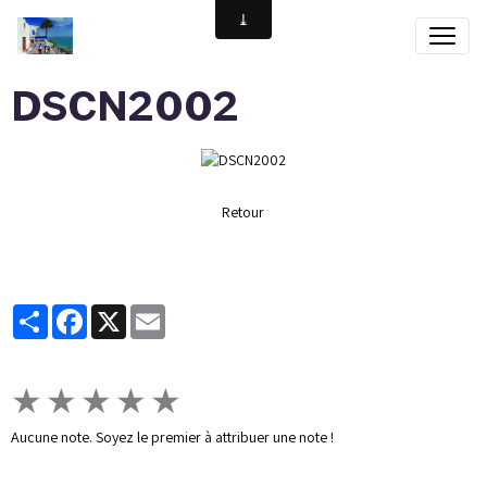
DSCN2002
Retour
Partager
Facebook
X
Email
★
★
★
★
★
Aucune note. Soyez le premier à attribuer une note !