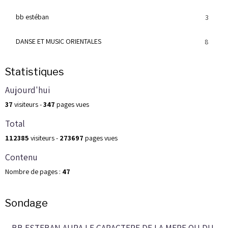
bb estéban
3
DANSE ET MUSIC ORIENTALES
8
Statistiques
Aujourd'hui
37
visiteurs -
347
pages vues
Total
112385
visiteurs -
273697
pages vues
Contenu
Nombre de pages :
47
Sondage
BB ESTEBAN AURA LE CARACTERE DE LA MERE OU DU