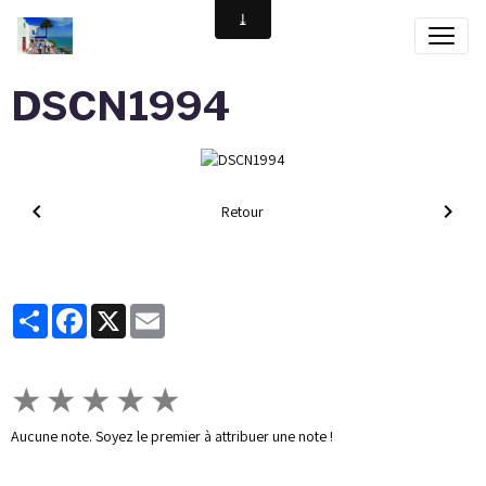
DSCN1994
Retour
Partager
Facebook
X
Email
★
★
★
★
★
Aucune note. Soyez le premier à attribuer une note !